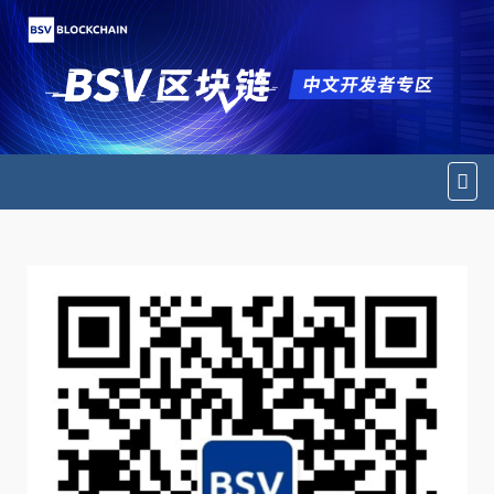
切
换
导
航