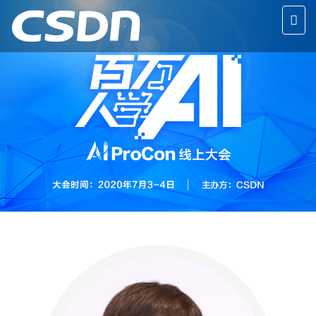
切
换
导
航