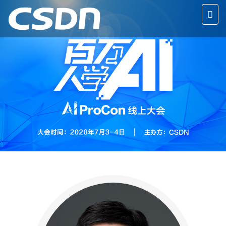
切
换
导
航