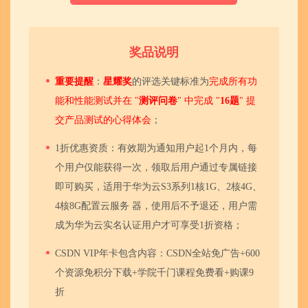
奖品说明
重要提醒
：
星耀奖
的评选关键标准为
完成所有功
能和性能测试并在 "
测评问卷
" 中完成 "
16题
" 提
交产品测试的心得体会
；
1折优惠资质：有效期为通知用户起1个月内，每
个用户仅能获得一次，领取后用户通过专属链接
即可购买，适用于华为云S3系列1核1G、2核4G、
4核8G配置云服务 器，使用后不予退还，用户需
成为华为云实名认证用户才可享受1折资格；
CSDN VIP年卡包含内容：CSDN全站免广告+600
个资源免积分下载+学院千门课程免费看+购课9
折